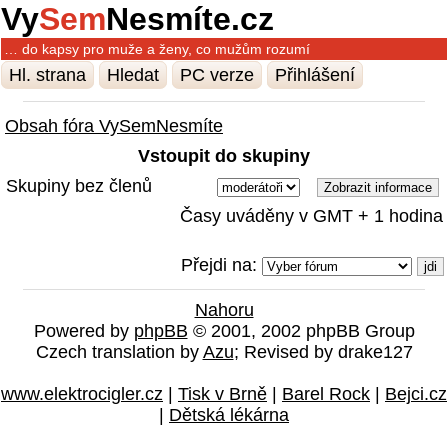
Vy
Sem
Nesmíte.cz
… do kapsy pro muže a ženy, co mužům rozumí
Hl. strana
Hledat
PC verze
Přihlášení
Obsah fóra VySemNesmíte
Vstoupit do skupiny
Skupiny bez členů
Časy uváděny v GMT + 1 hodina
Přejdi na:
Nahoru
Powered by
phpBB
© 2001, 2002 phpBB Group
Czech translation by
Azu
; Revised by drake127
www.elektrocigler.cz
|
Tisk v Brně
|
Barel Rock
|
Bejci.cz
|
Dětská lékárna