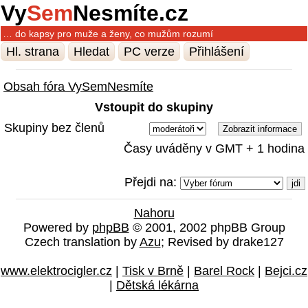
Vy
Sem
Nesmíte.cz
… do kapsy pro muže a ženy, co mužům rozumí
Hl. strana
Hledat
PC verze
Přihlášení
Obsah fóra VySemNesmíte
Vstoupit do skupiny
Skupiny bez členů
Časy uváděny v GMT + 1 hodina
Přejdi na:
Nahoru
Powered by
phpBB
© 2001, 2002 phpBB Group
Czech translation by
Azu
; Revised by drake127
www.elektrocigler.cz
|
Tisk v Brně
|
Barel Rock
|
Bejci.cz
|
Dětská lékárna