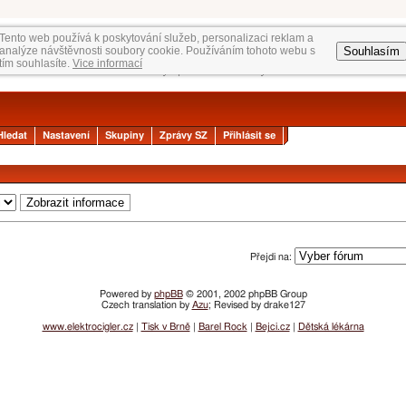
Tento web používá k poskytování služeb, personalizaci reklam a
Souhlasím
analýze návštěvnosti soubory cookie. Používáním tohoto webu s
tím souhlasíte.
Vice informací
Hledat
Nastavení
Skupiny
Zprávy SZ
Přihlásit se
Přejdi na:
Powered by
phpBB
© 2001, 2002 phpBB Group
Czech translation by
Azu
; Revised by drake127
www.elektrocigler.cz
|
Tisk v Brně
|
Barel Rock
|
Bejci.cz
|
Dětská lékárna