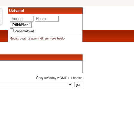
Uživatel
Zapamatovat
Registrovat
|
Zapomněl jsem své heslo
Časy uváděny v GMT + 1 hodina