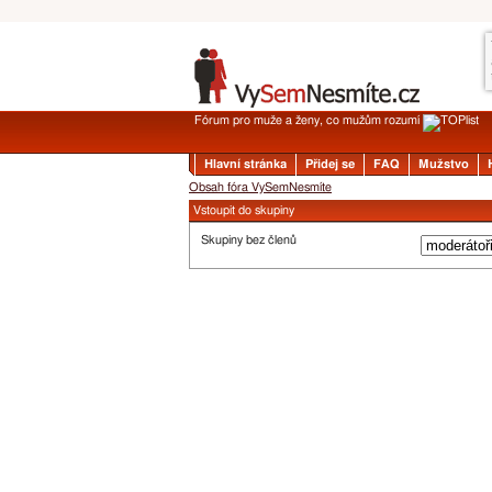
Fórum pro muže a ženy, co mužům rozumí
Hlavní stránka
Přidej se
FAQ
Mužstvo
Obsah fóra VySemNesmíte
Vstoupit do skupiny
Skupiny bez členů