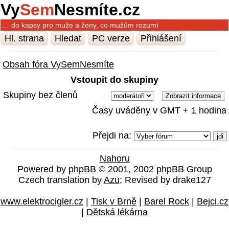
Vy
Sem
Nesmíte.cz
… do kapsy pro muže a ženy, co mužům rozumí
Hl. strana
Hledat
PC verze
Přihlášení
Obsah fóra VySemNesmíte
Vstoupit do skupiny
Skupiny bez členů
Časy uváděny v GMT + 1 hodina
Přejdi na:
Nahoru
Powered by
phpBB
© 2001, 2002 phpBB Group
Czech translation by
Azu
; Revised by drake127
www.elektrocigler.cz
|
Tisk v Brně
|
Barel Rock
|
Bejci.cz
|
Dětská lékárna