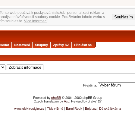
Tento web používá k poskytování služeb, personalizaci reklam a
Souhlasím
analýze návštěvnosti soubory cookie. Používáním tohoto webu s
tím souhlasíte.
Vice informací
Hledat
Nastavení
Skupiny
Zprávy SZ
Přihlásit se
Přejdi na:
Powered by
phpBB
© 2001, 2002 phpBB Group
Czech translation by
Azu
; Revised by drake127
www.elektrocigler.cz
|
Tisk v Brně
|
Barel Rock
|
Bejci.cz
|
Dětská lékárna