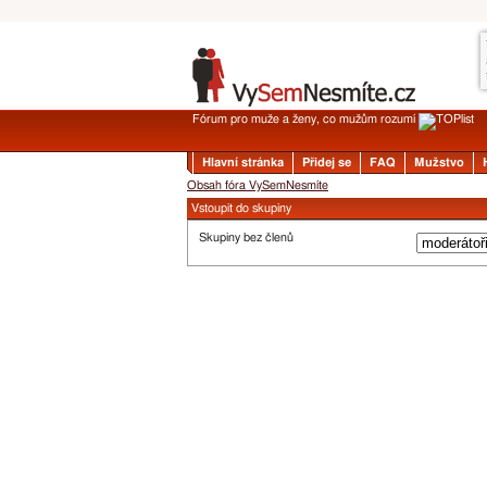
Fórum pro muže a ženy, co mužům rozumí
Hlavní stránka
Přidej se
FAQ
Mužstvo
Obsah fóra VySemNesmíte
Vstoupit do skupiny
Skupiny bez členů