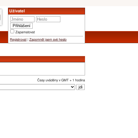
Uživatel
Zapamatovat
Registrovat
|
Zapomněl jsem své heslo
Časy uváděny v GMT + 1 hodina