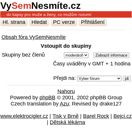
Vy
Sem
Nesmíte.cz
… do kapsy pro muže a ženy, co mužům rozumí
Hl. strana
Hledat
PC verze
Přihlášení
Obsah fóra VySemNesmíte
Vstoupit do skupiny
Skupiny bez členů
Časy uváděny v GMT + 1 hodina
Přejdi na:
Nahoru
Powered by
phpBB
© 2001, 2002 phpBB Group
Czech translation by
Azu
; Revised by drake127
www.elektrocigler.cz
|
Tisk v Brně
|
Barel Rock
|
Bejci.cz
|
Dětská lékárna