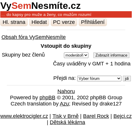
Vy
Sem
Nesmíte.cz
… do kapsy pro muže a ženy, co mužům rozumí
Hl. strana
Hledat
PC verze
Přihlášení
Obsah fóra VySemNesmíte
Vstoupit do skupiny
Skupiny bez členů
Časy uváděny v GMT + 1 hodina
Přejdi na:
Nahoru
Powered by
phpBB
© 2001, 2002 phpBB Group
Czech translation by
Azu
; Revised by drake127
www.elektrocigler.cz
|
Tisk v Brně
|
Barel Rock
|
Bejci.cz
|
Dětská lékárna