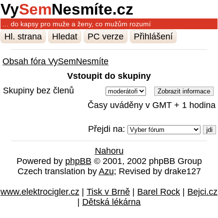
Vy
Sem
Nesmíte.cz
… do kapsy pro muže a ženy, co mužům rozumí
Hl. strana
Hledat
PC verze
Přihlášení
Obsah fóra VySemNesmíte
Vstoupit do skupiny
Skupiny bez členů
Časy uváděny v GMT + 1 hodina
Přejdi na:
Nahoru
Powered by
phpBB
© 2001, 2002 phpBB Group
Czech translation by
Azu
; Revised by drake127
www.elektrocigler.cz
|
Tisk v Brně
|
Barel Rock
|
Bejci.cz
|
Dětská lékárna