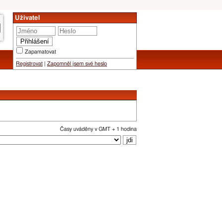
Uživatel
Zapamatovat
Registrovat
|
Zapomněl jsem své heslo
Časy uváděny v GMT + 1 hodina