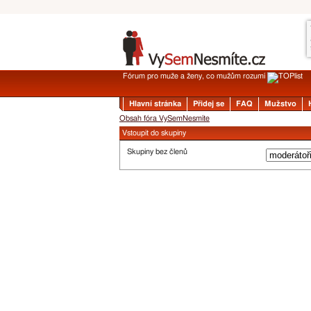
Fórum pro muže a ženy, co mužům rozumí
Hlavní stránka
Přidej se
FAQ
Mužstvo
Obsah fóra VySemNesmíte
Vstoupit do skupiny
Skupiny bez členů