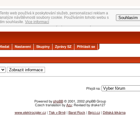
Tento web používá k poskytování služeb, personalizaci reklam a
Souhlasím
analýze návštěvnosti soubory cookie. Používáním tohoto webu s
tím souhlasíte.
Vice informací
Hledat
Nastavení
Skupiny
Zprávy SZ
Přihlásit se
Přejdi na:
Powered by
phpBB
© 2001, 2002 phpBB Group
Czech translation by
Azu
; Revised by drake127
www.elektrocigler.cz
|
Tisk v Brně
|
Barel Rock
|
Bejci.cz
|
Dětská lékárna