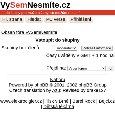
Vy
Sem
Nesmíte.cz
… do kapsy pro muže a ženy, co mužům rozumí
Hl. strana
Hledat
PC verze
Přihlášení
Obsah fóra VySemNesmíte
Vstoupit do skupiny
Skupiny bez členů
Časy uváděny v GMT + 1 hodina
Přejdi na:
Nahoru
Powered by
phpBB
© 2001, 2002 phpBB Group
Czech translation by
Azu
; Revised by drake127
www.elektrocigler.cz
|
Tisk v Brně
|
Barel Rock
|
Bejci.cz
|
Dětská lékárna