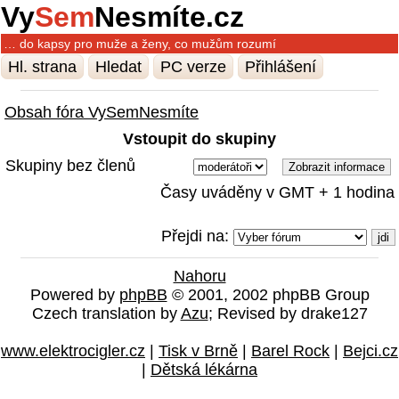
Vy
Sem
Nesmíte.cz
… do kapsy pro muže a ženy, co mužům rozumí
Hl. strana
Hledat
PC verze
Přihlášení
Obsah fóra VySemNesmíte
Vstoupit do skupiny
Skupiny bez členů
Časy uváděny v GMT + 1 hodina
Přejdi na:
Nahoru
Powered by
phpBB
© 2001, 2002 phpBB Group
Czech translation by
Azu
; Revised by drake127
www.elektrocigler.cz
|
Tisk v Brně
|
Barel Rock
|
Bejci.cz
|
Dětská lékárna