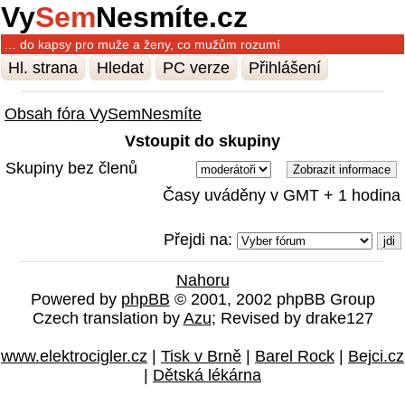
Vy
Sem
Nesmíte.cz
… do kapsy pro muže a ženy, co mužům rozumí
Hl. strana
Hledat
PC verze
Přihlášení
Obsah fóra VySemNesmíte
Vstoupit do skupiny
Skupiny bez členů
Časy uváděny v GMT + 1 hodina
Přejdi na:
Nahoru
Powered by
phpBB
© 2001, 2002 phpBB Group
Czech translation by
Azu
; Revised by drake127
www.elektrocigler.cz
|
Tisk v Brně
|
Barel Rock
|
Bejci.cz
|
Dětská lékárna