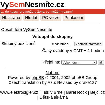
Vy
Sem
Nesmíte.cz
… do kapsy pro muže a ženy, co mužům rozumí
Hl. strana
Hledat
PC verze
Přihlášení
Obsah fóra VySemNesmíte
Vstoupit do skupiny
Skupiny bez členů
Časy uváděny v GMT + 1 hodina
Přejdi na:
Nahoru
Powered by
phpBB
© 2001, 2002 phpBB Group
Czech translation by
Azu
; Revised by drake127
www.elektrocigler.cz
|
Tisk v Brně
|
Barel Rock
|
Bejci.cz
|
Dětská lékárna