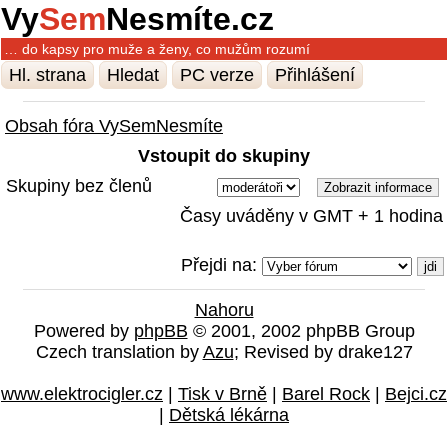
Vy
Sem
Nesmíte.cz
… do kapsy pro muže a ženy, co mužům rozumí
Hl. strana
Hledat
PC verze
Přihlášení
Obsah fóra VySemNesmíte
Vstoupit do skupiny
Skupiny bez členů
Časy uváděny v GMT + 1 hodina
Přejdi na:
Nahoru
Powered by
phpBB
© 2001, 2002 phpBB Group
Czech translation by
Azu
; Revised by drake127
www.elektrocigler.cz
|
Tisk v Brně
|
Barel Rock
|
Bejci.cz
|
Dětská lékárna