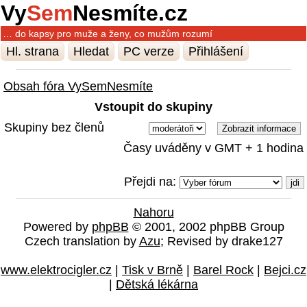
Vy
Sem
Nesmíte.cz
… do kapsy pro muže a ženy, co mužům rozumí
Hl. strana
Hledat
PC verze
Přihlášení
Obsah fóra VySemNesmíte
Vstoupit do skupiny
Skupiny bez členů
Časy uváděny v GMT + 1 hodina
Přejdi na:
Nahoru
Powered by
phpBB
© 2001, 2002 phpBB Group
Czech translation by
Azu
; Revised by drake127
www.elektrocigler.cz
|
Tisk v Brně
|
Barel Rock
|
Bejci.cz
|
Dětská lékárna