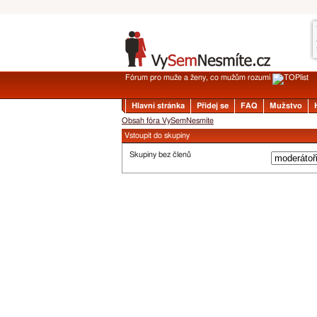
Fórum pro muže a ženy, co mužům rozumí
Hlavní stránka
Přidej se
FAQ
Mužstvo
Obsah fóra VySemNesmíte
Vstoupit do skupiny
Skupiny bez členů