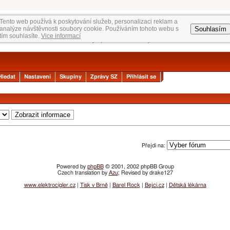
Tento web používá k poskytování služeb, personalizaci reklam a
Souhlasím
analýze návštěvnosti soubory cookie. Používáním tohoto webu s
tím souhlasíte.
Vice informací
Hledat
Nastavení
Skupiny
Zprávy SZ
Přihlásit se
Přejdi na:
Powered by
phpBB
© 2001, 2002 phpBB Group
Czech translation by
Azu
; Revised by drake127
www.elektrocigler.cz
|
Tisk v Brně
|
Barel Rock
|
Bejci.cz
|
Dětská lékárna