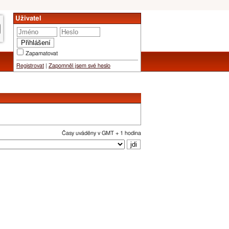
Uživatel
Zapamatovat
Registrovat
|
Zapomněl jsem své heslo
Časy uváděny v GMT + 1 hodina