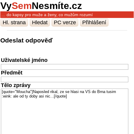
Vy
Sem
Nesmíte.cz
… do kapsy pro muže a ženy, co mužům rozumí
Hl. strana
Hledat
PC verze
Přihlášení
Odeslat odpověď
Uživatelské jméno
Předmět
Tělo zprávy