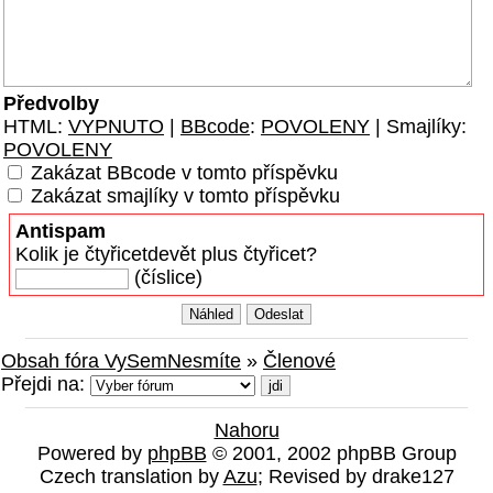
Předvolby
HTML:
VYPNUTO
|
BBcode
:
POVOLENY
| Smajlíky:
POVOLENY
Zakázat BBcode v tomto příspěvku
Zakázat smajlíky v tomto příspěvku
Antispam
Kolik je čtyřicetdevět plus čtyřicet?
(číslice)
Obsah fóra VySemNesmíte
»
Členové
Přejdi na:
Nahoru
Powered by
phpBB
© 2001, 2002 phpBB Group
Czech translation by
Azu
; Revised by drake127