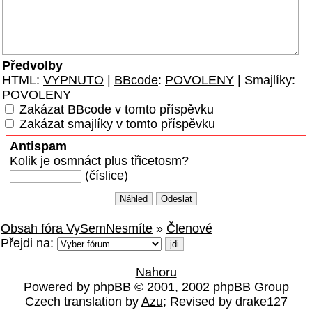
Předvolby
HTML:
VYPNUTO
|
BBcode
:
POVOLENY
| Smajlíky:
POVOLENY
Zakázat BBcode v tomto příspěvku
Zakázat smajlíky v tomto příspěvku
Antispam
Kolik je osmnáct plus třicetosm?
(číslice)
Obsah fóra VySemNesmíte
»
Členové
Přejdi na:
Nahoru
Powered by
phpBB
© 2001, 2002 phpBB Group
Czech translation by
Azu
; Revised by drake127