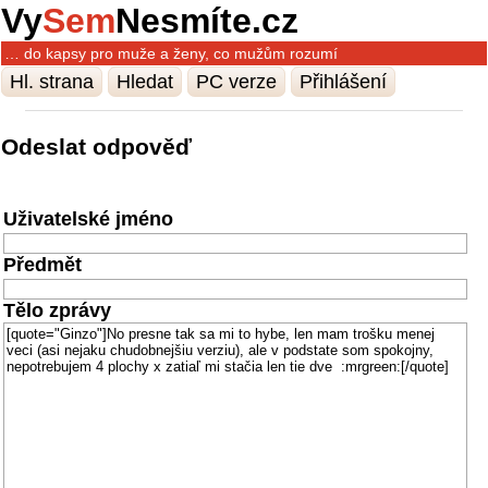
Vy
Sem
Nesmíte.cz
… do kapsy pro muže a ženy, co mužům rozumí
Hl. strana
Hledat
PC verze
Přihlášení
Odeslat odpověď
Uživatelské jméno
Předmět
Tělo zprávy