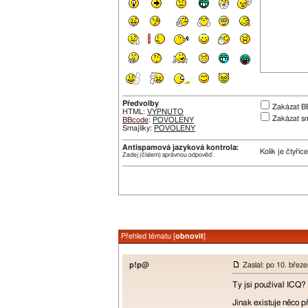
Předvolby
Zakázat B
HTML:
VYPNUTO
Zakázat sm
BBcode
:
POVOLENY
Smajlíky:
POVOLENY
Antispamová jazyková kontrola:
Kolik je čtyři
Zadej (číslem) správnou odpověď.
Přehled tématu [
obnovit
]
p!p@
Zaslal: po 10. břez
Ty jsi používal ICQ? 
Jinak existuje něco 