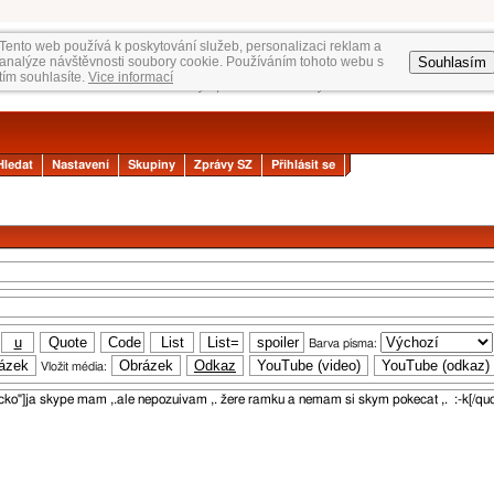
Tento web používá k poskytování služeb, personalizaci reklam a
Souhlasím
analýze návštěvnosti soubory cookie. Používáním tohoto webu s
tím souhlasíte.
Vice informací
Hledat
Nastavení
Skupiny
Zprávy SZ
Přihlásit se
Barva písma:
Vložit média: