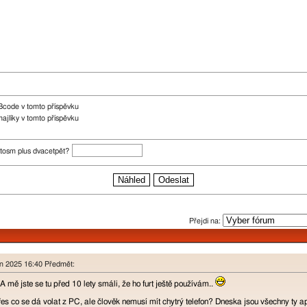
Bcode v tomto příspěvku
ajlíky v tomto příspěvku
cetosm plus dvacetpět?
Přejdi na:
en 2025 16:40 Předmět:
A mě jste se tu před 10 lety smáli, že ho furt ještě používám..
přes co se dá volat z PC, ale člověk nemusí mít chytrý telefon? Dneska jsou všechny ty