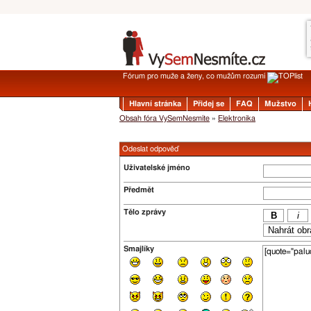
Fórum pro muže a ženy, co mužům rozumí
Hlavní stránka
Přidej se
FAQ
Mužstvo
Obsah fóra VySemNesmíte
»
Elektronika
Odeslat odpověď
Uživatelské jméno
Předmět
Tělo zprávy
Smajlíky