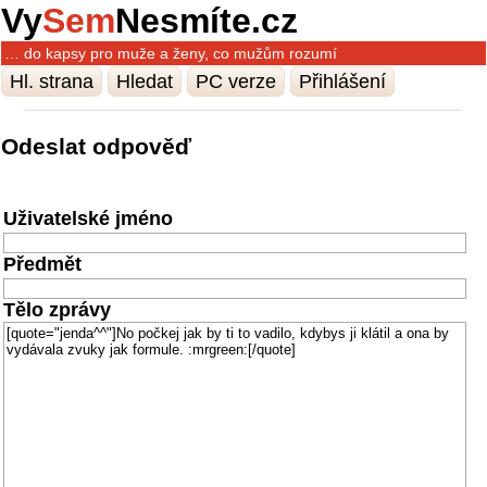
Vy
Sem
Nesmíte.cz
… do kapsy pro muže a ženy, co mužům rozumí
Hl. strana
Hledat
PC verze
Přihlášení
Odeslat odpověď
Uživatelské jméno
Předmět
Tělo zprávy