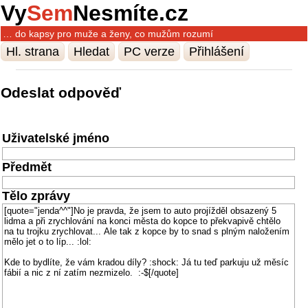
Vy
Sem
Nesmíte.cz
… do kapsy pro muže a ženy, co mužům rozumí
Hl. strana
Hledat
PC verze
Přihlášení
Odeslat odpověď
Uživatelské jméno
Předmět
Tělo zprávy