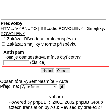
Předvolby
HTML:
VYPNUTO
|
BBcode
:
POVOLENY
| Smajlíky:
POVOLENY
Zakázat BBcode v tomto příspěvku
Zakázat smajlíky v tomto příspěvku
Antispam
Kolik je osmdesátdva mínus čtyřicettři?
(číslice)
Obsah fóra VySemNesmíte
»
Auta
Přejdi na:
Nahoru
Powered by
phpBB
© 2001, 2002 phpBB Group
Czech translation by
Azu
; Revised by drake127