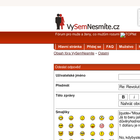
Fórum pro muže a ženy, co mužům rozumí
Hlavní stránka
Přidej se
FAQ
Mužstvo
Obsah fóra VySemNesmíte
»
Ostatní
Odeslat odpověď
Uživatelské jméno
Předmět
Tělo zprávy
Smajlíky