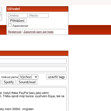
Uživatel
Zapamatovat
Registrovat
|
Zapomněl jsem své heslo
Velikost písma: