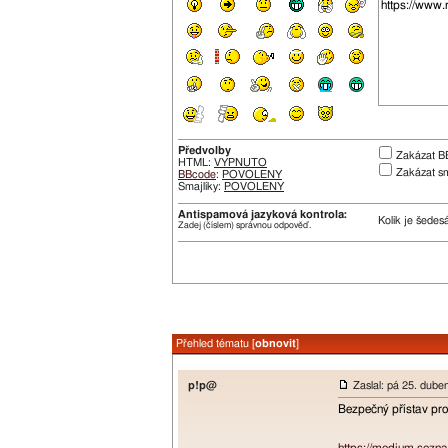
Předvolby
Zakázat B
HTML:
VYPNUTO
Zakázat sm
BBcode
:
POVOLENY
Smajlíky:
POVOLENY
Antispamová jazyková kontrola:
Kolik je šedes
Zadej (číslem) správnou odpověď.
Přehled tématu [
obnovit
]
p!p@
Zaslal: pá 25. dube
Bezpečný přístav pro 