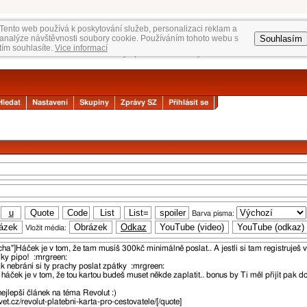
Tento web používá k poskytování služeb, personalizaci reklam a
Souhlasím
analýze návštěvnosti soubory cookie. Používáním tohoto webu s
tím souhlasíte.
Vice informací
Hledat
Nastavení
Skupiny
Zprávy SZ
Přihlásit se
Barva písma:
Vložit média: