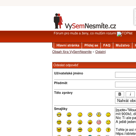
Fórum pro muže a ženy, co mužům rozumí
Hlavní stránka
Přidej se
FAQ
Mužstvo
Obsah fóra VySemNesmíte
»
Ostatní
Odeslat odpověď
Uživatelské jméno
Předmět
Tělo zprávy
Smajlíky