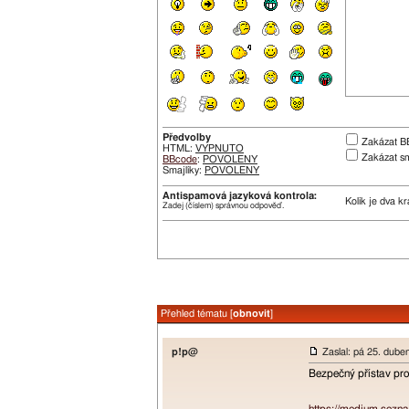
Předvolby
Zakázat B
HTML:
VYPNUTO
Zakázat sm
BBcode
:
POVOLENY
Smajlíky:
POVOLENY
Antispamová jazyková kontrola:
Kolik je dva k
Zadej (číslem) správnou odpověď.
Přehled tématu [
obnovit
]
p!p@
Zaslal: pá 25. dube
Bezpečný přístav pro 