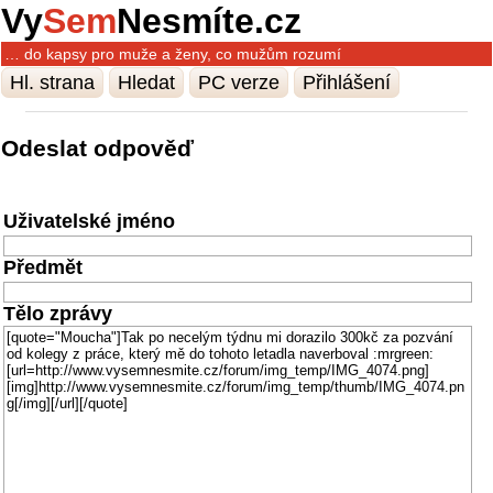
Vy
Sem
Nesmíte.cz
… do kapsy pro muže a ženy, co mužům rozumí
Hl. strana
Hledat
PC verze
Přihlášení
Odeslat odpověď
Uživatelské jméno
Předmět
Tělo zprávy