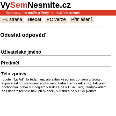
Vy
Sem
Nesmíte.cz
… do kapsy pro muže a ženy, co mužům rozumí
Hl. strana
Hledat
PC verze
Přihlášení
Odeslat odpověď
Uživatelské jméno
Předmět
Tělo zprávy