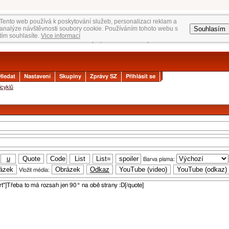
Tento web používá k poskytování služeb, personalizaci reklam a
Souhlasím
analýze návštěvnosti soubory cookie. Používáním tohoto webu s
tím souhlasíte.
Vice informací
Hledat
Nastavení
Skupiny
Zprávy SZ
Přihlásit se
icyklů
Barva písma:
Vložit média: