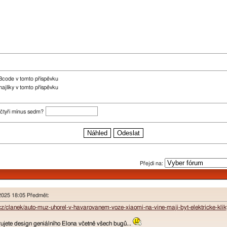
Bcode v tomto příspěvku
ajlíky v tomto příspěvku
tčtyři mínus sedm?
Přejdi na:
 2025 18:05 Předmět:
cz/clanek/auto-muz-uhorel-v-havarovanem-voze-xiaomi-na-vine-maji-byt-elektricke-kl
rujete design geniálního Elona včetně všech bugů...