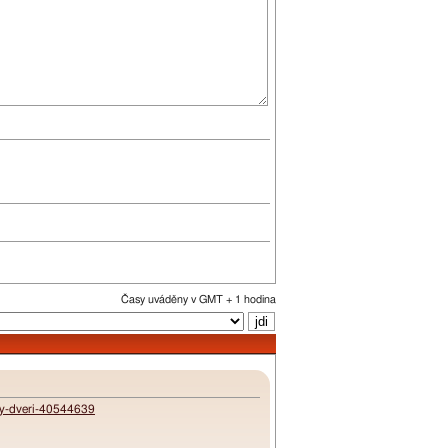
Časy uváděny v GMT + 1 hodina
iky-dveri-40544639