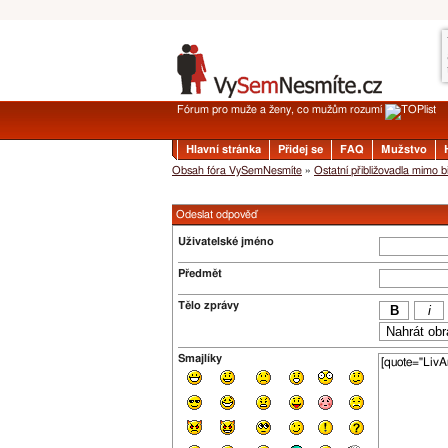
Fórum pro muže a ženy, co mužům rozumí
Hlavní stránka
Přidej se
FAQ
Mužstvo
Obsah fóra VySemNesmíte
»
Ostatní přibližovadla mimo b
Odeslat odpověď
Uživatelské jméno
Předmět
Tělo zprávy
Smajlíky