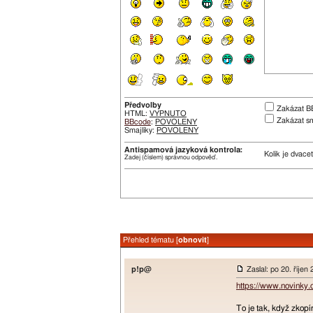
Předvolby
Zakázat B
HTML:
VYPNUTO
Zakázat sm
BBcode
:
POVOLENY
Smajlíky:
POVOLENY
Antispamová jazyková kontrola:
Kolik je dvace
Zadej (číslem) správnou odpověď.
Přehled tématu [
obnovit
]
p!p@
Zaslal: po 20. říjen
https://www.novinky.
To je tak, když zkopí