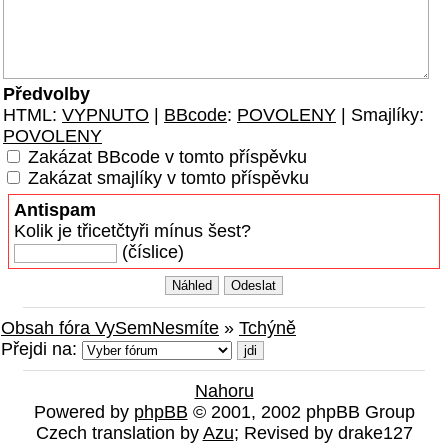
Předvolby
HTML:
VYPNUTO
|
BBcode
:
POVOLENY
| Smajlíky:
POVOLENY
Zakázat BBcode v tomto příspěvku
Zakázat smajlíky v tomto příspěvku
Antispam
Kolik je třicetčtyři mínus šest?
(číslice)
Obsah fóra VySemNesmíte
»
Tchýně
Přejdi na:
Nahoru
Powered by
phpBB
© 2001, 2002 phpBB Group
Czech translation by
Azu
; Revised by drake127