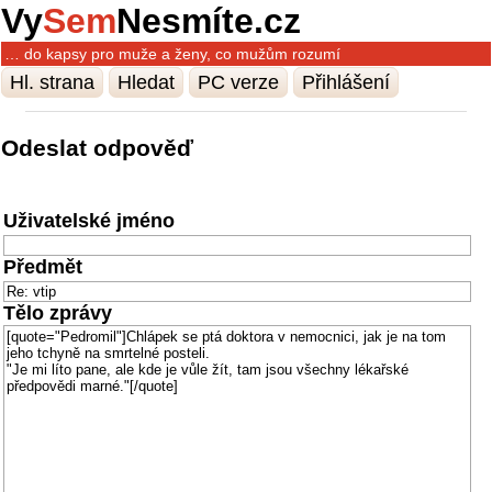
Vy
Sem
Nesmíte.cz
… do kapsy pro muže a ženy, co mužům rozumí
Hl. strana
Hledat
PC verze
Přihlášení
Odeslat odpověď
Uživatelské jméno
Předmět
Tělo zprávy