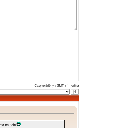
Časy uváděny v GMT + 1 hodina
asta na kole