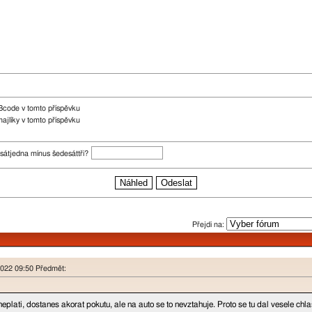
Bcode v tomto příspěvku
ajlíky v tomto příspěvku
sátjedna mínus šedesáttři?
Přejdi na:
 2022 09:50 Předmět:
eplati, dostanes akorat pokutu, ale na auto se to nevztahuje. Proto se tu dal vesele chl