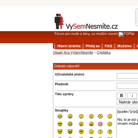
Fórum pro muže a ženy, co mužům rozumí
Hlavní stránka
Přidej se
FAQ
Mužstvo
Obsah fóra VySemNesmíte
»
Cyklistika
Odeslat odpověď
Uživatelské jméno
Předmět
Tělo zprávy
Smajlíky