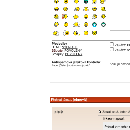
Předvolby
Zakázat B
HTML:
VYPNUTO
Zakázat sm
BBcode
:
POVOLENY
Smajlíky:
POVOLENY
Antispamová jazyková kontrola:
Kolik je osmde
Zadej (číslem) správnou odpověď.
Přehled tématu [
obnovit
]
p!p@
Zaslal: so 8. leden
jirkacv napsal:
Pokud vim tohle n