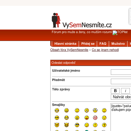
Fórum pro muže a ženy, co mužům rozumí
Hlavní stránka
Přidej se
FAQ
Mužstvo
Obsah fóra VySemNesmíte
»
Co se jinam nehodí
Odeslat odpověď
Uživatelské jméno
Předmět
Tělo zprávy
Smajlíky