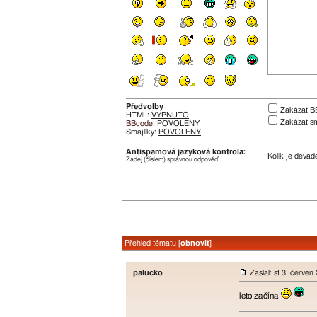
Předvolby
Zakázat B
HTML:
VYPNUTO
Zakázat sm
BBcode
:
POVOLENY
Smajlíky:
POVOLENY
Antispamová jazyková kontrola:
Kolik je deva
Zadej (číslem) správnou odpověď.
Přehled tématu [
obnovit
]
palucko
Zaslal: st 3. červe
leto začína