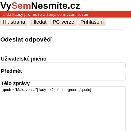
Vy
Sem
Nesmíte.cz
… do kapsy pro muže a ženy, co mužům rozumí
Hl. strana
Hledat
PC verze
Přihlášení
Odeslat odpověď
Uživatelské jméno
Předmět
Tělo zprávy