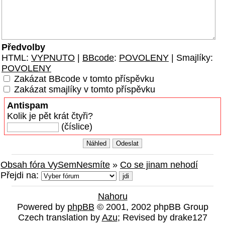
Předvolby
HTML:
VYPNUTO
|
BBcode
:
POVOLENY
| Smajlíky:
POVOLENY
Zakázat BBcode v tomto příspěvku
Zakázat smajlíky v tomto příspěvku
Antispam
Kolik je pět krát čtyři?
(číslice)
Obsah fóra VySemNesmíte
»
Co se jinam nehodí
Přejdi na:
Nahoru
Powered by
phpBB
© 2001, 2002 phpBB Group
Czech translation by
Azu
; Revised by drake127