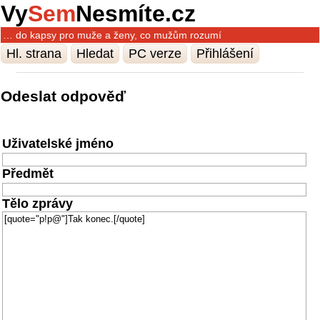
Vy
Sem
Nesmíte.cz
… do kapsy pro muže a ženy, co mužům rozumí
Hl. strana
Hledat
PC verze
Přihlášení
Odeslat odpověď
Uživatelské jméno
Předmět
Tělo zprávy