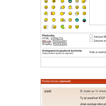
Předvolby
Zakázat B
HTML:
VYPNUTO
Zakázat sm
BBcode
:
POVOLENY
Smajlíky:
POVOLENY
Antispamová jazyková kontrola:
Kolik je sedmd
Zadej (číslem) správnou odpověď.
Přehled tématu [
obnovit
]
p!p@
Zaslal: po 10. břez
Ty jsi používal ICQ? 
Jinak existuje něco 