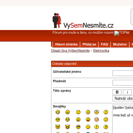
Fórum pro muže a ženy, co mužům rozumí
Hlavní stránka
Přidej se
FAQ
Mužstvo
Obsah fóra VySemNesmíte
»
Elektronika
Odeslat odpověď
Uživatelské jméno
Předmět
Tělo zprávy
Smajlíky