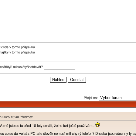
Bcode v tomto příspěvku
ajlíky v tomto příspěvku
esátčtyři mínus čtyřicetdevět?
Přejdi na:
en 2025 16:40 Předmět:
A mě jste se tu před 10 lety smáli, že ho furt ještě používám..
přes co se dá volat z PC, ale člověk nemusí mít chytrý telefon? Dneska jsou všechny ty