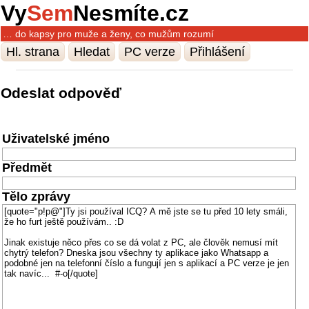
Vy
Sem
Nesmíte.cz
… do kapsy pro muže a ženy, co mužům rozumí
Hl. strana
Hledat
PC verze
Přihlášení
Odeslat odpověď
Uživatelské jméno
Předmět
Tělo zprávy