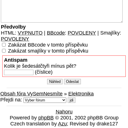
Předvolby
HTML:
VYPNUTO
|
BBcode
:
POVOLENY
| Smajlíky:
POVOLENY
Zakázat BBcode v tomto příspěvku
Zakázat smajlíky v tomto příspěvku
Antispam
Kolik je šedesátčtyři mínus pět?
(číslice)
Obsah fóra VySemNesmíte
»
Elektronika
Přejdi na:
Nahoru
Powered by
phpBB
© 2001, 2002 phpBB Group
Czech translation by
Azu
; Revised by drake127