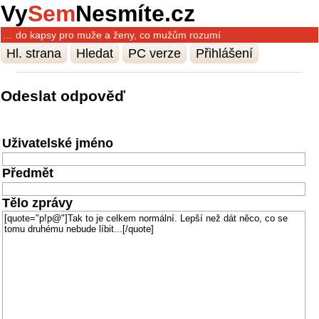
Vy
Sem
Nesmíte.cz
… do kapsy pro muže a ženy, co mužům rozumí
Hl. strana
Hledat
PC verze
Přihlášení
Odeslat odpověď
Uživatelské jméno
Předmět
Tělo zprávy