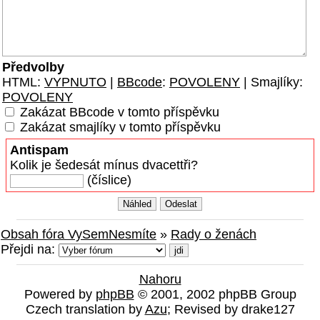
Předvolby
HTML:
VYPNUTO
|
BBcode
:
POVOLENY
| Smajlíky:
POVOLENY
Zakázat BBcode v tomto příspěvku
Zakázat smajlíky v tomto příspěvku
Antispam
Kolik je šedesát mínus dvacettři?
(číslice)
Obsah fóra VySemNesmíte
»
Rady o ženách
Přejdi na:
Nahoru
Powered by
phpBB
© 2001, 2002 phpBB Group
Czech translation by
Azu
; Revised by drake127