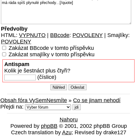
Předvolby
HTML:
VYPNUTO
|
BBcode
:
POVOLENY
| Smajlíky:
POVOLENY
Zakázat BBcode v tomto příspěvku
Zakázat smajlíky v tomto příspěvku
Antispam
Kolik je šestnáct plus čtyři?
(číslice)
Obsah fóra VySemNesmíte
»
Co se jinam nehodí
Přejdi na:
Nahoru
Powered by
phpBB
© 2001, 2002 phpBB Group
Czech translation by
Azu
; Revised by drake127