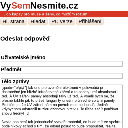
Vy
Sem
Nesmíte.cz
… do kapsy pro muže a ženy, co mužům rozumí
Hl. strana
Hledat
PC verze
Přihlášení
Odeslat odpověď
Uživatelské jméno
Předmět
Tělo zprávy