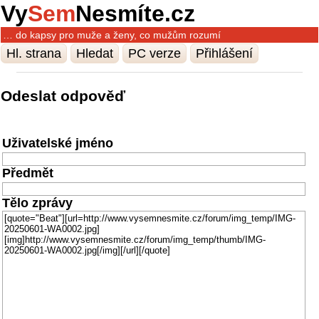
Vy
Sem
Nesmíte.cz
… do kapsy pro muže a ženy, co mužům rozumí
Hl. strana
Hledat
PC verze
Přihlášení
Odeslat odpověď
Uživatelské jméno
Předmět
Tělo zprávy