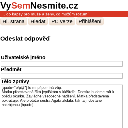
Vy
Sem
Nesmíte.cz
… do kapsy pro muže a ženy, co mužům rozumí
Hl. strana
Hledat
PC verze
Přihlášení
Odeslat odpověď
Uživatelské jméno
Předmět
Tělo zprávy