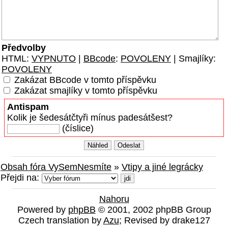
Předvolby
HTML:
VYPNUTO
|
BBcode
:
POVOLENY
| Smajlíky:
POVOLENY
Zakázat BBcode v tomto příspěvku
Zakázat smajlíky v tomto příspěvku
Antispam
Kolik je šedesátčtyři mínus padesátšest?
(číslice)
Obsah fóra VySemNesmíte
»
Vtipy a jiné legrácky
Přejdi na:
Nahoru
Powered by
phpBB
© 2001, 2002 phpBB Group
Czech translation by
Azu
; Revised by drake127