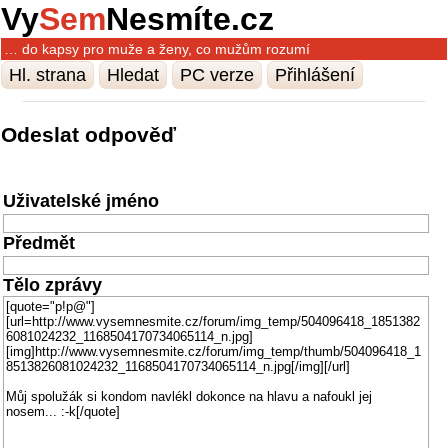
Vy
Sem
Nesmíte.cz
… do kapsy pro muže a ženy, co mužům rozumí
Hl. strana
Hledat
PC verze
Přihlášení
Odeslat odpověď
Uživatelské jméno
Předmět
Tělo zprávy