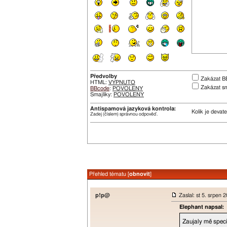
Předvolby
Zakázat B
HTML:
VYPNUTO
Zakázat sm
BBcode
:
POVOLENY
Smajlíky:
POVOLENY
Antispamová jazyková kontrola:
Kolik je devat
Zadej (číslem) správnou odpověď.
Přehled tématu [
obnovit
]
p!p@
Zaslal: st 5. srpen 
Elephant napsal:
Zaujaly mě speci