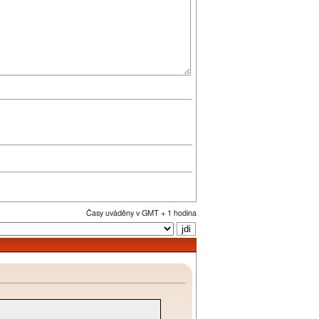
Časy uváděny v GMT + 1 hodina