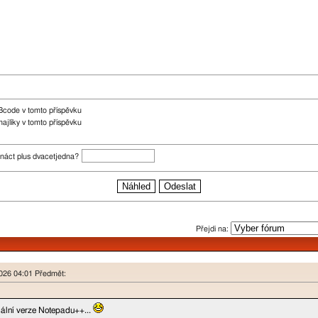
Bcode v tomto příspěvku
ajlíky v tomto příspěvku
enáct plus dvacetjedna?
Přejdi na:
2026 04:01 Předmět:
ální verze Notepadu++...