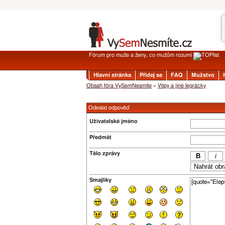
Fórum pro muže a ženy, co mužům rozumí
Hlavní stránka
Přidej se
FAQ
Mužstvo
Obsah fóra VySemNesmíte
»
Vtipy a jiné legrácky
Odeslat odpověď
Uživatelské jméno
Předmět
Tělo zprávy
Smajlíky