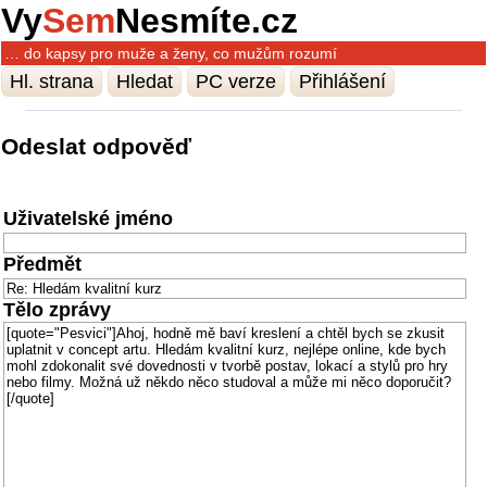
Vy
Sem
Nesmíte.cz
… do kapsy pro muže a ženy, co mužům rozumí
Hl. strana
Hledat
PC verze
Přihlášení
Odeslat odpověď
Uživatelské jméno
Předmět
Tělo zprávy