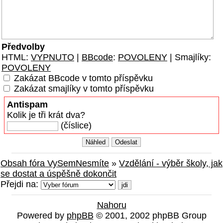
Předvolby
HTML:
VYPNUTO
|
BBcode
:
POVOLENY
| Smajlíky:
POVOLENY
Zakázat BBcode v tomto příspěvku
Zakázat smajlíky v tomto příspěvku
Antispam
Kolik je tři krát dva?
(číslice)
Obsah fóra VySemNesmíte
»
Vzdělání - výběr školy, jak
se dostat a úspěšně dokončit
Přejdi na:
Nahoru
Powered by
phpBB
© 2001, 2002 phpBB Group