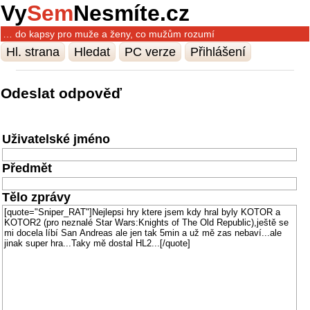
Vy
Sem
Nesmíte.cz
… do kapsy pro muže a ženy, co mužům rozumí
Hl. strana
Hledat
PC verze
Přihlášení
Odeslat odpověď
Uživatelské jméno
Předmět
Tělo zprávy