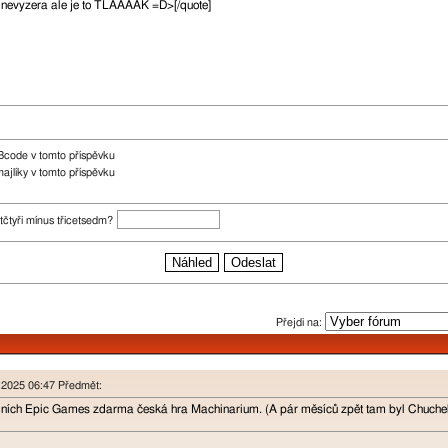
Bcode v tomto příspěvku
ajlíky v tomto příspěvku
etčtyři mínus třicetsedm?
Přejdi na:
n 2025 06:47 Předmět:
lních Epic Games zdarma česká hra Machinarium. (A pár měsíců zpět tam byl Chuchel 