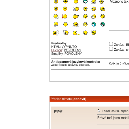
Předvolby
Zakázat B
HTML:
VYPNUTO
Zakázat sm
BBcode
:
POVOLENY
Smajlíky:
POVOLENY
Antispamová jazyková kontrola:
Kolik je čtyřic
Zadej (číslem) správnou odpověď.
Přehled tématu [
obnovit
]
p!p@
Zaslal: so 30. srpe
Právě teď je na mobi