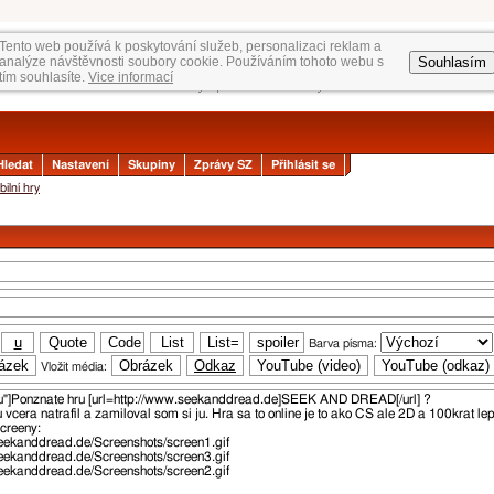
Tento web používá k poskytování služeb, personalizaci reklam a
Souhlasím
analýze návštěvnosti soubory cookie. Používáním tohoto webu s
tím souhlasíte.
Vice informací
Hledat
Nastavení
Skupiny
Zprávy SZ
Přihlásit se
ilní hry
Barva písma:
Vložit média: