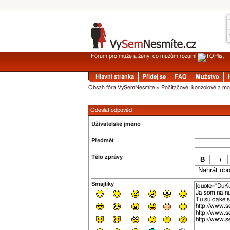
Fórum pro muže a ženy, co mužům rozumí
Hlavní stránka
Přidej se
FAQ
Mužstvo
Obsah fóra VySemNesmíte
»
Počítačové, konzolové a mob
Odeslat odpověď
Uživatelské jméno
Předmět
Tělo zprávy
Smajlíky