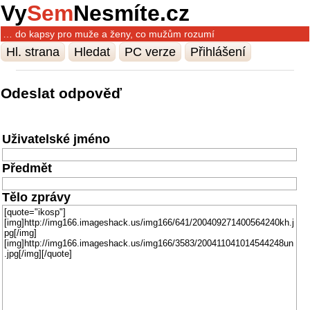
Vy
Sem
Nesmíte.cz
… do kapsy pro muže a ženy, co mužům rozumí
Hl. strana
Hledat
PC verze
Přihlášení
Odeslat odpověď
Uživatelské jméno
Předmět
Tělo zprávy