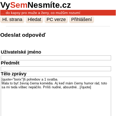
Vy
Sem
Nesmíte.cz
… do kapsy pro muže a ženy, co mužům rozumí
Hl. strana
Hledat
PC verze
Přihlášení
Odeslat odpověď
Uživatelské jméno
Předmět
Tělo zprávy