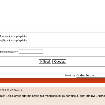
Bcode v tomto příspěvku
ajlíky v tomto příspěvku
t plus padesáttři?
Přejdi na:
n 2025 06:47 Předmět:
lních Epic Games zdarma česká hra Machinarium. (A pár měsíců zpět tam byl Chuchel 