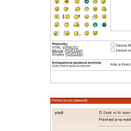
Předvolby
Zakázat B
HTML:
VYPNUTO
Zakázat sm
BBcode
:
POVOLENY
Smajlíky:
POVOLENY
Antispamová jazyková kontrola:
Kolik je třinác
Zadej (číslem) správnou odpověď.
Přehled tématu [
obnovit
]
p!p@
Zaslal: so 30. srpe
Právě teď je na mobi