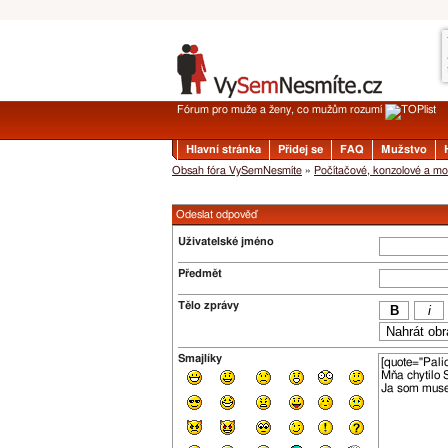
Fórum pro muže a ženy, co mužům rozumí
Hlavní stránka
Přidej se
FAQ
Mužstvo
Obsah fóra VySemNesmíte
»
Počítačové, konzolové a mob
Odeslat odpověď
Uživatelské jméno
Předmět
Tělo zprávy
Smajlíky