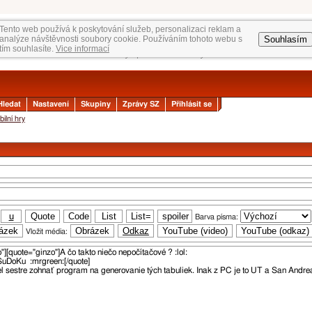
Tento web používá k poskytování služeb, personalizaci reklam a
Souhlasím
analýze návštěvnosti soubory cookie. Používáním tohoto webu s
tím souhlasíte.
Vice informací
Hledat
Nastavení
Skupiny
Zprávy SZ
Přihlásit se
ilní hry
Barva písma:
Vložit média: