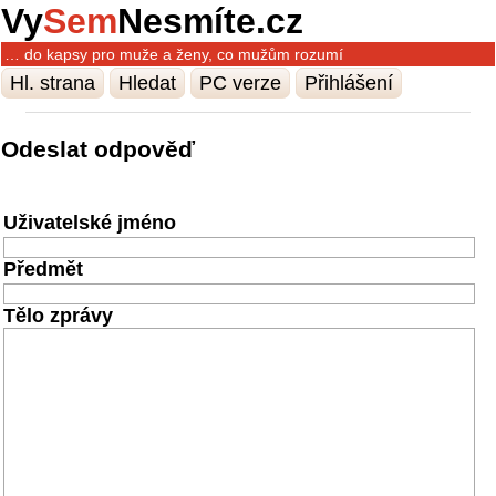
Vy
Sem
Nesmíte.cz
… do kapsy pro muže a ženy, co mužům rozumí
Hl. strana
Hledat
PC verze
Přihlášení
Odeslat odpověď
Uživatelské jméno
Předmět
Tělo zprávy