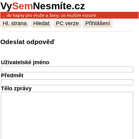
Vy
Sem
Nesmíte.cz
… do kapsy pro muže a ženy, co mužům rozumí
Hl. strana
Hledat
PC verze
Přihlášení
Odeslat odpověď
Uživatelské jméno
Předmět
Tělo zprávy