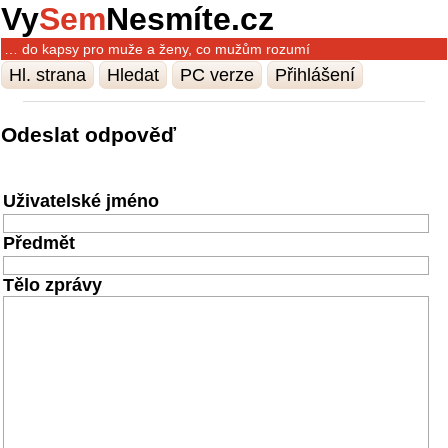
Vy
Sem
Nesmíte.cz
… do kapsy pro muže a ženy, co mužům rozumí
Hl. strana
Hledat
PC verze
Přihlášení
Odeslat odpověď
Uživatelské jméno
Předmět
Tělo zprávy