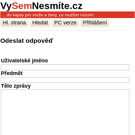
Vy
Sem
Nesmíte.cz
… do kapsy pro muže a ženy, co mužům rozumí
Hl. strana
Hledat
PC verze
Přihlášení
Odeslat odpověď
Uživatelské jméno
Předmět
Tělo zprávy